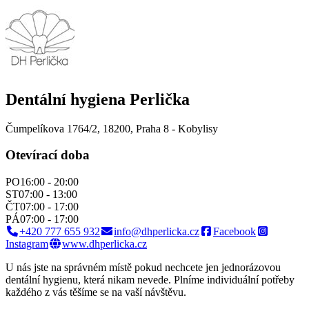
Dentální hygiena Perlička
Čumpelíkova 1764/2, 18200,
Praha 8 - Kobylisy
Otevírací doba
PO
16:00 - 20:00
ST
07:00 - 13:00
ČT
07:00 - 17:00
PÁ
07:00 - 17:00
+420 777 655 932
info@dhperlicka.cz
Facebook
Instagram
www.dhperlicka.cz
U nás jste na správném místě pokud nechcete jen jednorázovou
dentální hygienu, která nikam nevede. Plníme individuální potřeby
každého z vás těšíme se na vaší návštěvu.