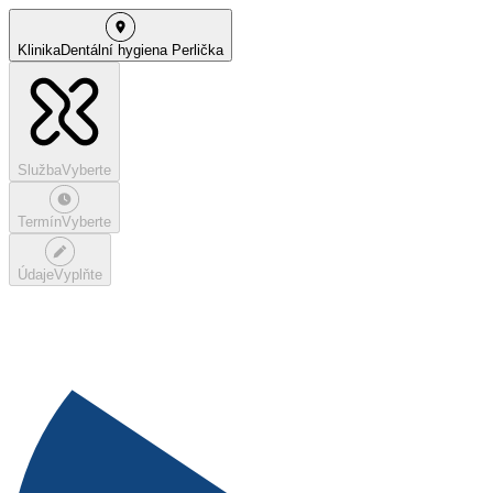
Klinika
Dentální hygiena Perlička
Služba
Vyberte
Termín
Vyberte
Údaje
Vyplňte